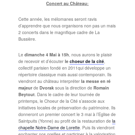
Concert au Château:
Cette année, les mélomanes seront ravis
d’apprendre que nous organisons non pas un mais
2 concerts dans le magnifique cadre de La
Bussière.
Le
dimanche 4 Mai à 15h
, nous aurons le plaisir
de recevoir et d’écouter
le
choeur de la cité
,
collectif parisien fondé en 2011qui développe un
répertoire classique mais aussi contemporain. Ils
viendront au château interpréter
la messe en ré
majeur
de
Dvorak
sous la direction de
Romain
Beytout
. Dans le cadre de leur tournée de
printemps, le Choeur de la Cité s’associe aux
initiatives locales de préservation du patrimoine. Ils
donneront un premier concert le 3 mai à l’Eglise de
Saintpuits (Yonne) au profit de la restauration de
la
chapelle Notre-Dame de Lorette
. Puis ils viendront
enchanter nos oreilles et participer à la valorisation